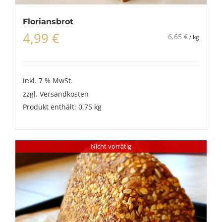
Floriansbrot
4,99
€
6,65
€
/
kg
inkl. 7 % MwSt.
zzgl.
Versandkosten
Produkt enthält: 0,75
kg
Nicht vorrätig