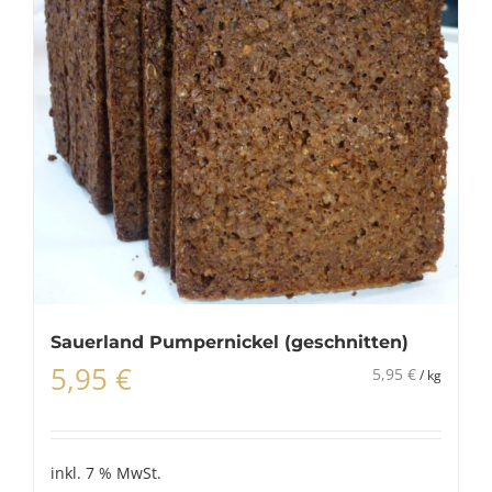
Sauerland Pumpernickel (geschnitten)
5,95
€
5,95
€
/
kg
inkl. 7 % MwSt.