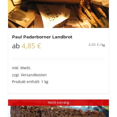
Paul Paderborner Landbrot
ab
4,85
€
4,85
€
/
kg
inkl. MwSt.
zzgl.
Versandkosten
Produkt enthält: 1
kg
Nicht vorrätig