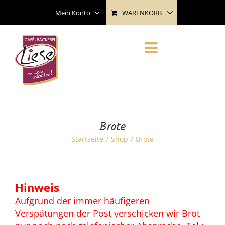
Skip
WARENKORB
Mein Konto
to
content
Brote
Startseite
Shop
Brote
Hinweis
Aufgrund der immer häufigeren
Verspätungen der Post verschicken wir Brot