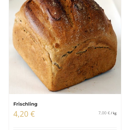
Frischling
4,20
€
7,00
€
/
kg