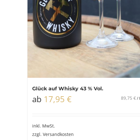
Glück auf Whisky 43 % Vol.
ab
17,95
€
89,75
€
/
l
inkl. MwSt.
zzgl.
Versandkosten