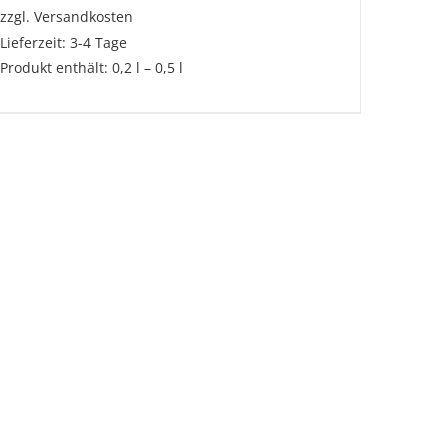
zzgl.
Versandkosten
Lieferzeit:
3-4 Tage
Produkt enthält: 0,2
l
– 0,5
l
Dieses
Produkt
weist
mehrere
Varianten
auf.
Die
Optionen
können
auf
der
Produktseite
gewählt
werden