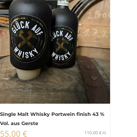
Single Malt Whisky Portwein finish 43 %
Vol. aus Gerste
55,00
€
110,00
€
/
l