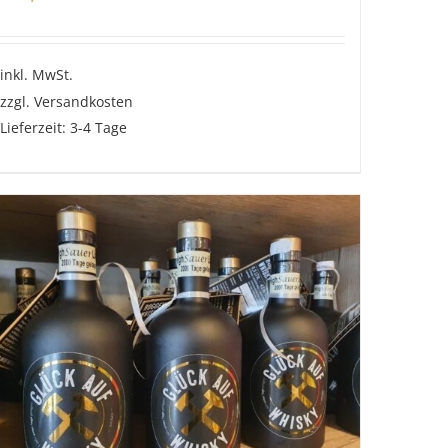
inkl. MwSt.
zzgl.
Versandkosten
Lieferzeit:
3-4 Tage
Dieses
Produkt
weist
mehrere
Varianten
auf.
Die
Optionen
können
auf
der
Produktseite
gewählt
werden