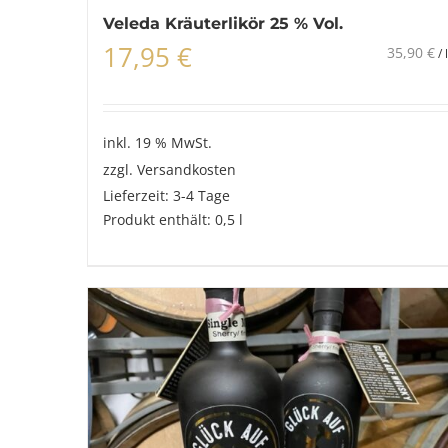
Veleda Kräuterlikör 25 % Vol.
17,95
€
35,90
€
/
l
inkl. 19 % MwSt.
zzgl.
Versandkosten
Lieferzeit:
3-4 Tage
Produkt enthält: 0,5
l