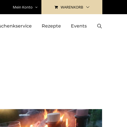
WARENKORB
Mein Konto
schenkservice
Rezepte
Events