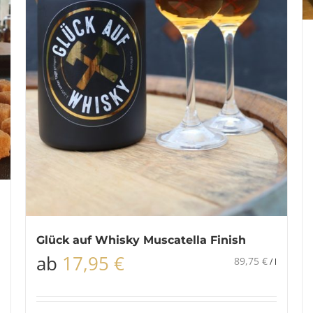
Glück auf Whisky Muscatella Finish
ab
17,95
€
89,75
€
/
l