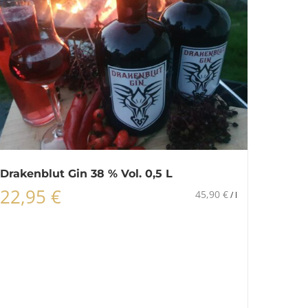
Drakenblut Gin 38 % Vol. 0,5 L
22,95
€
45,90
€
/
l