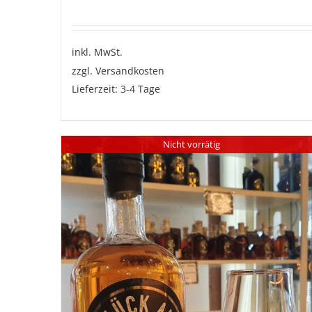
inkl. MwSt.
zzgl.
Versandkosten
Lieferzeit:
3-4 Tage
Dieses
Produkt
Nicht vorrätig
weist
mehrere
Varianten
auf.
Die
Optionen
können
auf
der
Produktseite
gewählt
werden