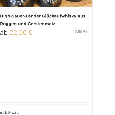
High-Sauer-Länder Glückaufwhisky aus
Roggen und Gerstenmalz
ab
22,50
€
112,50
€
/
l
inkl. MwSt.