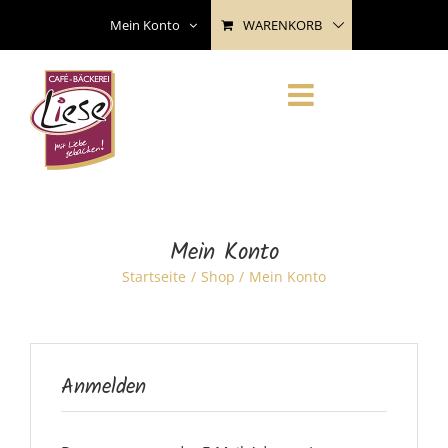
Skip
WARENKORB
Mein Konto
to
content
Mein Konto
Startseite
Shop
Mein Konto
Anmelden