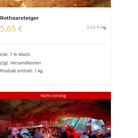
Rothaarsteiger
5,65
€
5,65
€
/
kg
inkl. 7 % MwSt.
zzgl.
Versandkosten
Produkt enthält: 1
kg
Nicht vorrätig