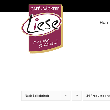
Skip
to
content
Hom
Nach
Beliebtheit
34 Produkte
anz