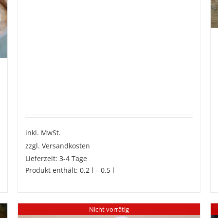
inkl. MwSt.
zzgl.
Versandkosten
Lieferzeit:
3-4 Tage
Produkt enthält: 0,2
l
– 0,5
l
Dieses
Produkt
Nicht vorrätig
weist