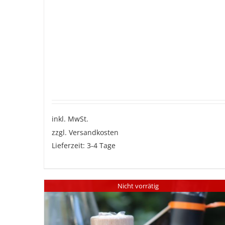
inkl. MwSt.
zzgl.
Versandkosten
Lieferzeit:
3-4 Tage
Dieses
Produkt
Nicht vorrätig
weist
mehrere
Varianten
auf.