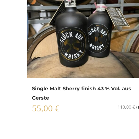
mehrere
Varianten
auf.
Die
Optionen
können
auf
der
Produktseite
gewählt
werden
Single Malt Sherry finish 43 % Vol. aus
Gerste
55,00
€
110,00
€
/
l