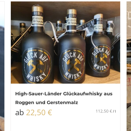
High-Sauer-Länder Glückaufwhisky aus
Roggen und Gerstenmalz
ab
22,50
€
112,50
€
/
l