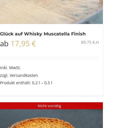
Glück auf Whisky Muscatella Finish
ab
17,95
€
89,75
€
/
l
inkl. MwSt.
zzgl.
Versandkosten
Produkt enthält: 0,2
l
– 0,5
l
Nicht vorrätig