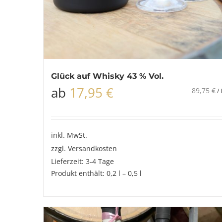
Glück auf Whisky 43 % Vol.
ab
17,95
€
89,75
€
/
l
inkl. MwSt.
zzgl.
Versandkosten
Lieferzeit:
3-4 Tage
Produkt enthält: 0,2
l
– 0,5
l
Dieses
Produkt
weist