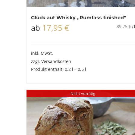
Glück auf Whisky „Rumfass finished“
ab
17,95
€
89,75
€
/
l
inkl. MwSt.
zzgl.
Versandkosten
Produkt enthält: 0,2
l
– 0,5
l
Nicht vorrätig