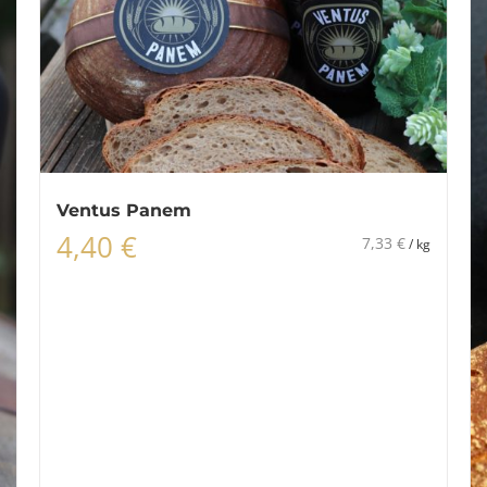
Ventus Panem
4,40
€
7,33
€
/
kg