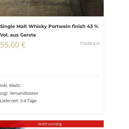
Single Malt Whisky Portwein finish 43 %
Vol. aus Gerste
55,00
€
110,00
€
/
l
inkl. MwSt.
zzgl.
Versandkosten
Lieferzeit:
3-4 Tage
Dieses
Produkt
Nicht vorrätig
weist