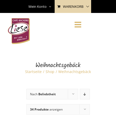
Skip
WARENKORB
Mein Konto
to
content
Weihnachtsgebäck
Startseite
Shop
Weihnachtsgebäck
Nach
Beliebtheit
34 Produkte
anzeigen