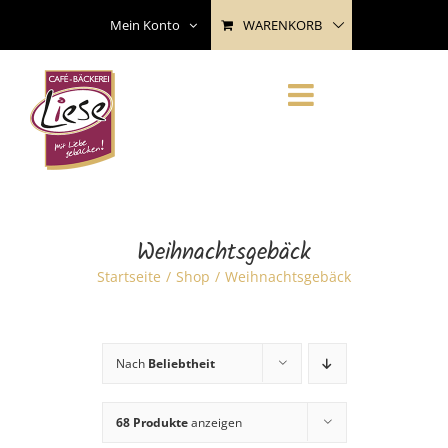
Skip
WARENKORB
Mein Konto
to
content
Weihnachtsgebäck
Startseite
Shop
Weihnachtsgebäck
Nach
Beliebtheit
68 Produkte
anzeigen