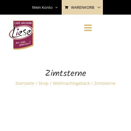
Skip
WARENKORB
Mein Konto
to
content
Zimtsterne
Startseite
Shop
Weihnachtsgebäck
Zimtsterne