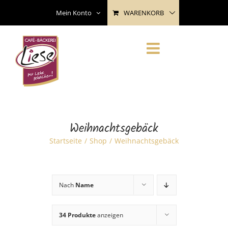
Skip
WARENKORB
Mein Konto
to
content
Weihnachtsgebäck
Startseite
Shop
Weihnachtsgebäck
Nach
Name
34 Produkte
anzeigen