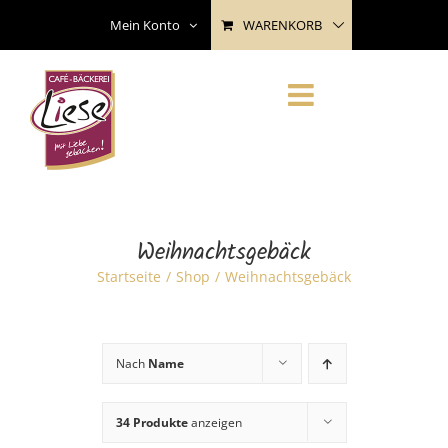
Skip
WARENKORB
Mein Konto
to
content
Weihnachtsgebäck
Startseite
Shop
Weihnachtsgebäck
Nach
Name
34 Produkte
anzeigen