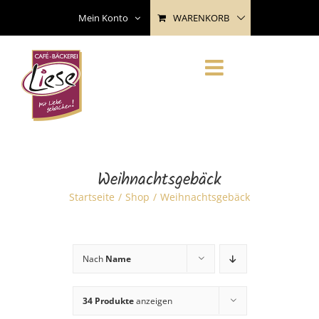
Skip
WARENKORB
Mein Konto
to
content
Weihnachtsgebäck
Startseite
Shop
Weihnachtsgebäck
Nach
Name
34 Produkte
anzeigen