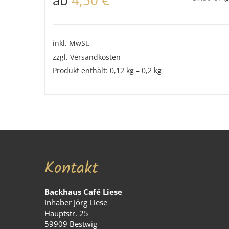
inkl. MwSt.
zzgl.
Versandkosten
Produkt enthält: 0,12
kg
– 0,2
kg
Kontakt
Backhaus Café Liese
Inhaber Jörg Liese
Hauptstr. 25
59909 Bestwig