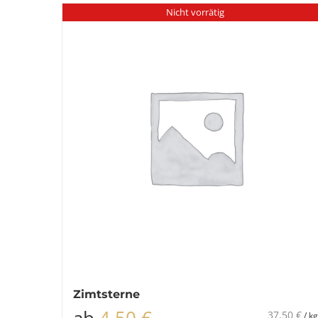
Nicht vorrätig
Zimtsterne
ab
4,50
€
37,50
€
/
kg