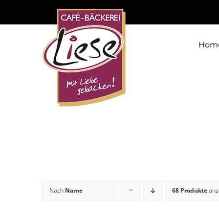
Skip
to
content
Hom
Nach
Name
68 Produkte
anz