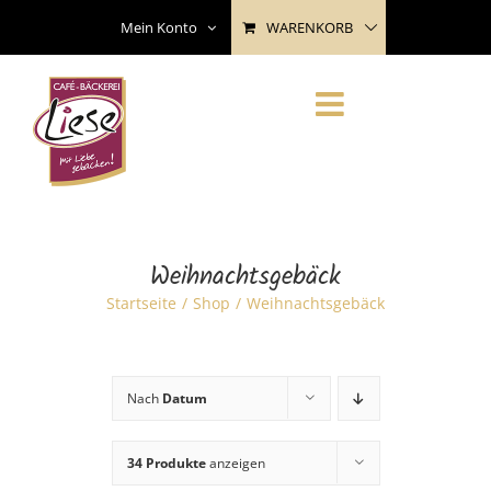
Skip
WARENKORB
Mein Konto
to
content
Weihnachtsgebäck
Startseite
Shop
Weihnachtsgebäck
Nach
Datum
34 Produkte
anzeigen