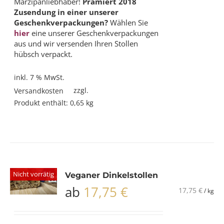
Marzipanliebhaber!
Prämiert 2018
Zusendung in einer unserer
Geschenkverpackungen?
Wählen Sie
hier
eine unserer Geschenkverpackungen
aus und wir versenden Ihren Stollen
hübsch verpackt.
inkl. 7 % MwSt.
zzgl.
Versandkosten
Produkt enthält: 0,65
kg
Nicht vorrätig
Veganer Dinkelstollen
ab
17,75
€
17,75
€
/
kg