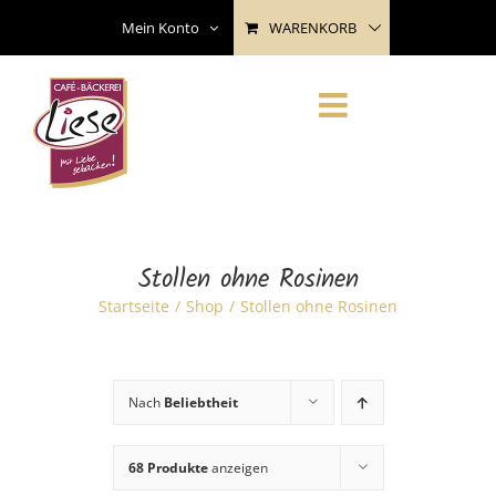
Skip
WARENKORB
Mein Konto
to
content
Stollen ohne Rosinen
Startseite
Shop
Stollen ohne Rosinen
Nach
Beliebtheit
68 Produkte
anzeigen