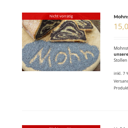
Nicht vorrätig
Mohns
15,
Mohnsto
unser
Stollen
inkl. 7
Versan
Produkt