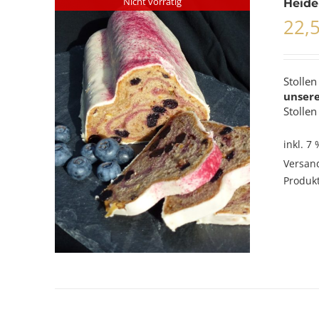
Nicht vorrätig
Heide
22,
Stolle
unser
Stollen
inkl. 7
Versan
Produkt