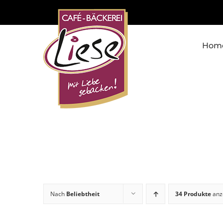
Skip
to
content
Hom
Nach
Beliebtheit
34 Produkte
anz