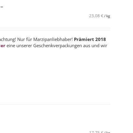
 –
23,08
€
/
kg
Achtung! Nur für Marzipanliebhaber!
Prämiert 2018
ier
eine unserer Geschenkverpackungen aus und wir
17,75
€
/
kg