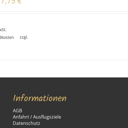
17,75
€
wSt.
zzgl.
dkosten
Informationen
AGB
Anfahrt / Ausflugsziele
Datenschutz