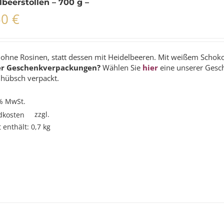
lbeerstollen – 700 g –
50
€
n ohne Rosinen, statt dessen mit Heidelbeeren. Mit weißem Scho
er Geschenkverpackungen?
Wählen Sie
hier
eine unserer Gesc
 hübsch verpackt.
 % MwSt.
zzgl.
dkosten
 enthält: 0,7
kg