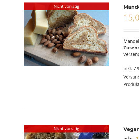
Nicht vorrätig
Mande
15,
Mandel
Zusen
versend
inkl. 7
Versan
Produkt
Nicht vorrätig
Vegan