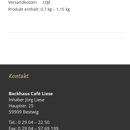
zzgl.
Versandkosten
Produkt enthält: 0,7
kg
– 1,15
kg
Kontakt
Backhaus Café Liese
Inhaber Jörg Liese
Hauptstr. 25
59909 Bestwig
Tel.: 0 29 04 – 22 50
Fax: 0 29 04 – 97 69 199