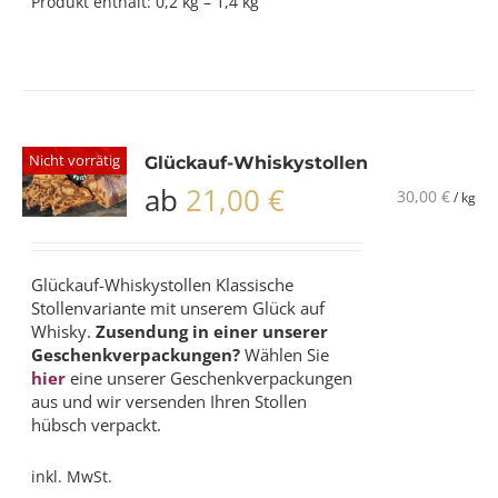
Produkt enthält: 0,2
kg
– 1,4
kg
Nicht vorrätig
Glückauf-Whiskystollen
ab
21,00
€
30,00
€
/
kg
Glückauf-Whiskystollen Klassische
Stollenvariante mit unserem
Glück auf
Whisky
.
Zusendung in einer unserer
Geschenkverpackungen?
Wählen Sie
hier
eine unserer Geschenkverpackungen
aus und wir versenden Ihren Stollen
hübsch verpackt.
inkl. MwSt.