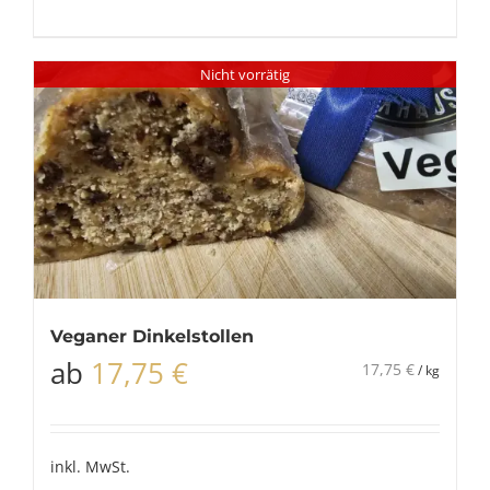
Nicht vorrätig
Veganer Dinkelstollen
ab
17,75
€
17,75
€
/
kg
inkl. MwSt.