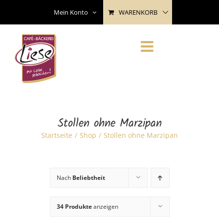
Skip
WARENKORB
Mein Konto
to
content
Stollen ohne Marzipan
Startseite
Shop
Stollen ohne Marzipan
Nach
Beliebtheit
34 Produkte
anzeigen