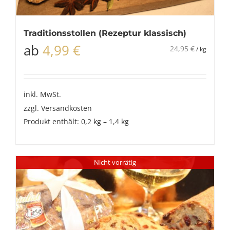
Traditionsstollen (Rezeptur klassisch)
ab
4,99
€
24,95
€
/
kg
inkl. MwSt.
zzgl.
Versandkosten
Produkt enthält: 0,2
kg
– 1,4
kg
Nicht vorrätig