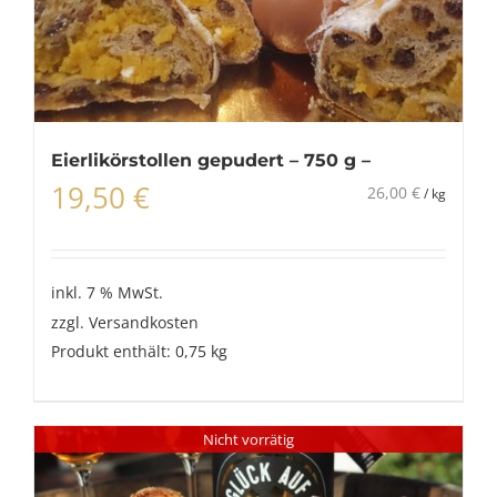
Eierlikörstollen gepudert – 750 g –
19,50
€
26,00
€
/
kg
inkl. 7 % MwSt.
zzgl.
Versandkosten
Produkt enthält: 0,75
kg
Nicht vorrätig