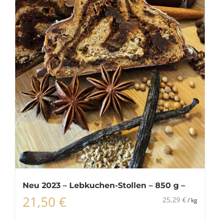
Neu 2023 – Lebkuchen-Stollen – 850 g –
21,50
€
25,29
€
/
kg