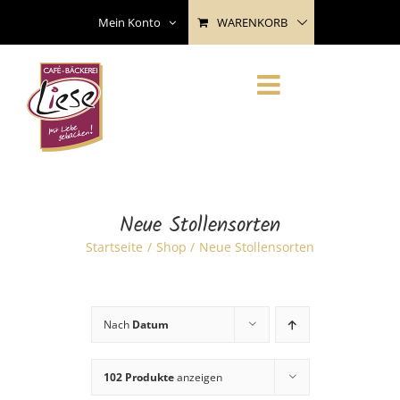
Skip
WARENKORB
Mein Konto
to
content
Neue Stollensorten
Startseite
Shop
Neue Stollensorten
Nach
Datum
102 Produkte
anzeigen