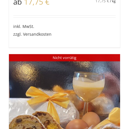
ab
17,75
€
17,75
€
/
kg
inkl. MwSt.
zzgl.
Versandkosten
Nicht vorrätig