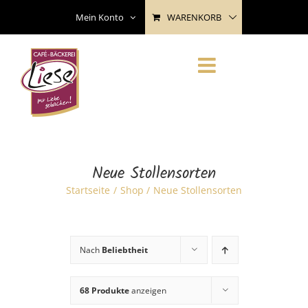
Skip
WARENKORB
Mein Konto
to
content
Neue Stollensorten
Startseite
Shop
Neue Stollensorten
Nach
Beliebtheit
68 Produkte
anzeigen