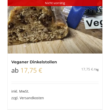
Nicht vorrätig
Veganer Dinkelstollen
ab
17,75
€
17,75
€
/
kg
inkl. MwSt.
zzgl.
Versandkosten