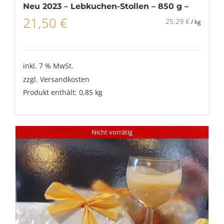
Neu 2023 – Lebkuchen-Stollen – 850 g –
21,50
€
25,29
€
/
kg
inkl. 7 % MwSt.
zzgl.
Versandkosten
Produkt enthält: 0,85
kg
Nicht vorrätig