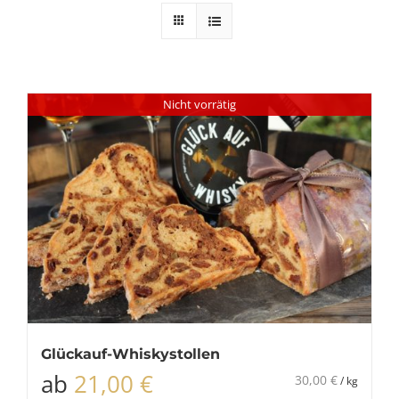
Nicht vorrätig
Glückauf-Whiskystollen
ab
21,00
€
30,00
€
/
kg