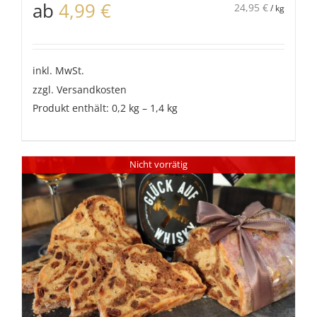
ab
4,99
€
24,95
€
/
kg
inkl. MwSt.
zzgl.
Versandkosten
Produkt enthält: 0,2
kg
– 1,4
kg
Nicht vorrätig