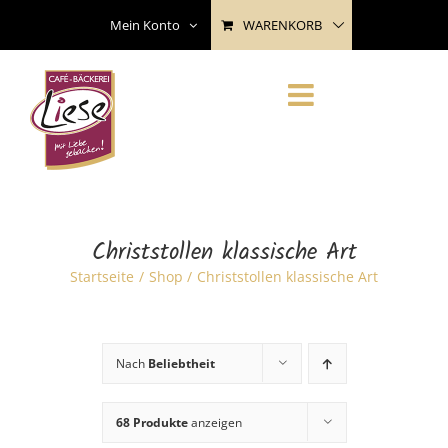
Skip
WARENKORB
Mein Konto
to
content
Christstollen klassische Art
Startseite
Shop
Christstollen klassische Art
Nach
Beliebtheit
68 Produkte
anzeigen