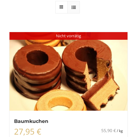
Nicht vorrätig
Baumkuchen
27,95
€
55,90
€
/
kg