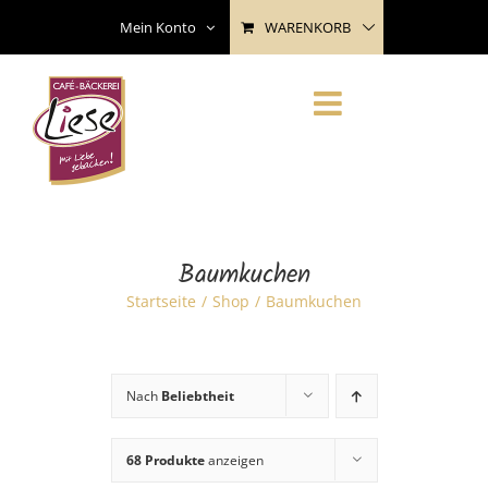
Skip
WARENKORB
Mein Konto
to
content
Baumkuchen
Startseite
Shop
Baumkuchen
Nach
Beliebtheit
68 Produkte
anzeigen