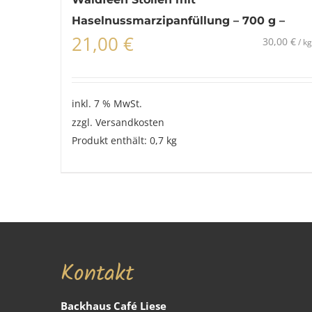
Haselnussmarzipanfüllung – 700 g –
21,00
€
30,00
€
/
kg
inkl. 7 % MwSt.
zzgl.
Versandkosten
Produkt enthält: 0,7
kg
Kontakt
Backhaus Café Liese