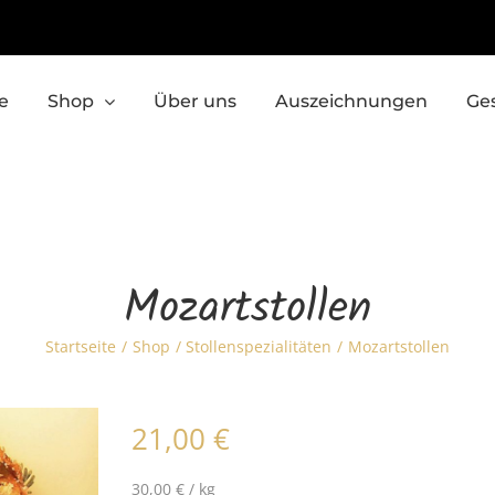
e
Shop
Über uns
Auszeichnungen
Ge
Mozartstollen
Startseite
Shop
Stollenspezialitäten
Mozartstollen
21,00
€
30,00
€
/
kg