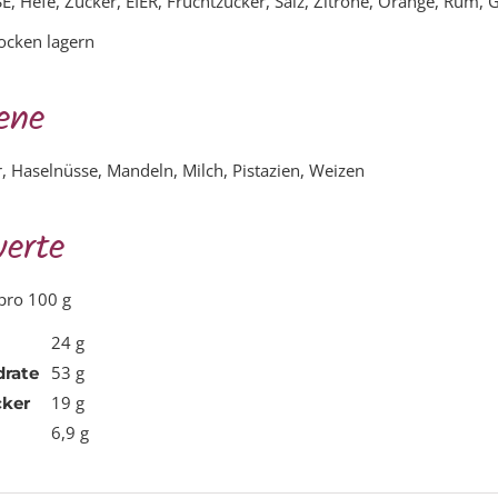
 Hefe, Zucker, EIER, Fruchtzucker, Salz, Zitrone, Orange, Rum,
ocken lagern
ene
er, Haselnüsse, Mandeln, Milch, Pistazien, Weizen
erte
pro 100 g
24
g
53
g
rate
19
g
ker
6,9
g