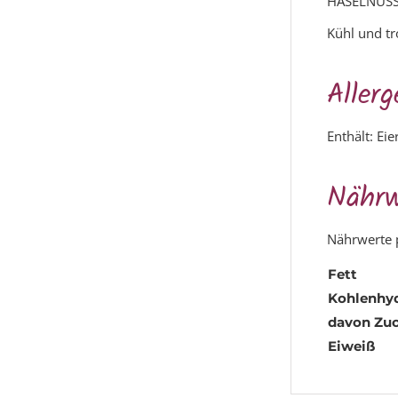
HASELNÜSSE,
Kühl und tr
Allerg
Enthält: Ei
Nährw
Nährwerte 
Fett
Kohlenhyd
davon
Zuc
Eiweiß