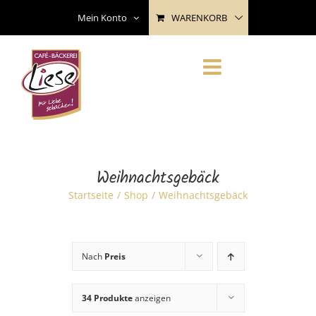
Skip
WARENKORB
Mein Konto
to
content
Weihnachtsgebäck
Startseite
Shop
Weihnachtsgebäck
Nach
Preis
34 Produkte
anzeigen