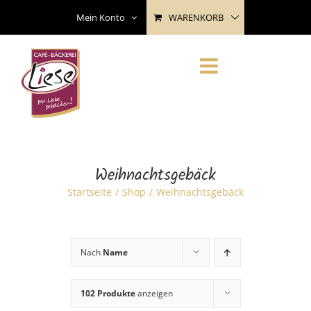
Skip
WARENKORB
Mein Konto
to
content
Weihnachtsgebäck
Startseite
Shop
Weihnachtsgebäck
Nach
Name
102 Produkte
anzeigen