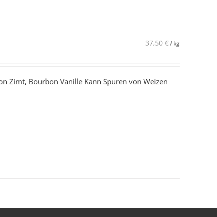
37,50
€
/
kg
lon Zimt, Bourbon Vanille Kann Spuren von Weizen