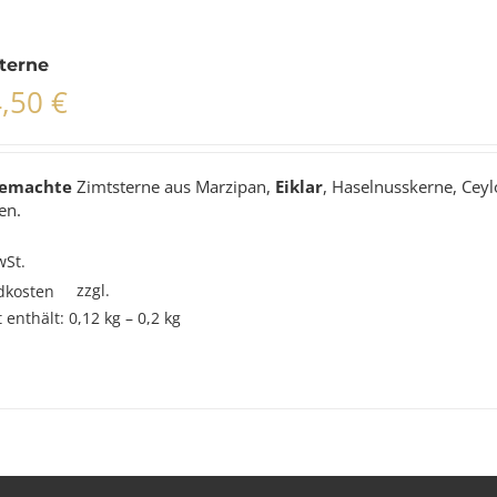
terne
4,50
€
emachte
Zimtsterne aus Marzipan,
Eiklar
, Haselnusskerne, Cey
en.
wSt.
zzgl.
dkosten
 enthält: 0,12
kg
– 0,2
kg