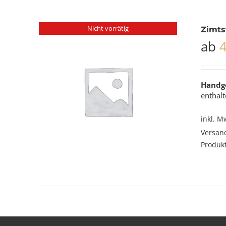
Nicht vorrätig
Zimts
ab
Handg
enthalt
inkl. M
Versan
Produkt