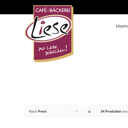
Skip
to
content
Hom
Nach
Preis
34 Produkte
anz