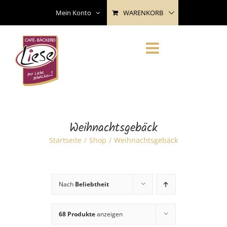
Skip
WARENKORB
Mein Konto
to
content
Weihnachtsgebäck
Startseite
Shop
Weihnachtsgebäck
Nach
Beliebtheit
68 Produkte
anzeigen