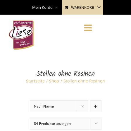
Skip
WARENKORB
Mein Konto
to
content
Stollen ohne Rosinen
Startseite
Shop
Stollen ohne Rosinen
Nach
Name
34 Produkte
anzeigen