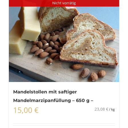
Nicht vorrätig
Mandelstollen mit saftiger
Mandelmarzipanfüllung – 650 g –
15,00
€
23,08
€
/
kg