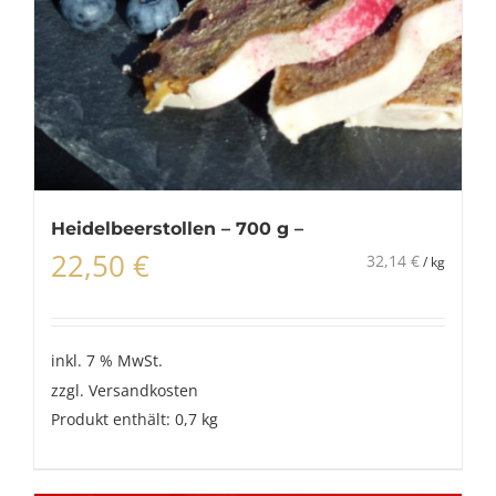
Heidelbeerstollen – 700 g –
22,50
€
32,14
€
/
kg
inkl. 7 % MwSt.
zzgl.
Versandkosten
Produkt enthält: 0,7
kg