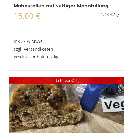
Mohnstollen mit saftiger Mohnfüllung
15,00
€
21,43
€
/
kg
inkl. 7 % MwSt.
zzgl.
Versandkosten
Produkt enthält: 0,7
kg
Nicht vorrätig