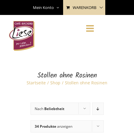
Skip
WARENKORB
Mein Konto
to
content
Stollen ohne Rosinen
Startseite
Shop
Stollen ohne Rosinen
Nach
Beliebtheit
34 Produkte
anzeigen