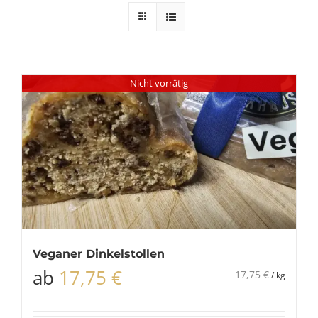
Nicht vorrätig
Veganer Dinkelstollen
ab
17,75
€
17,75
€
/
kg