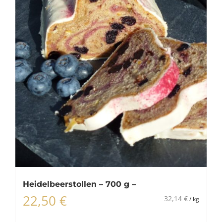
Heidelbeerstollen – 700 g –
22,50
€
32,14
€
/
kg