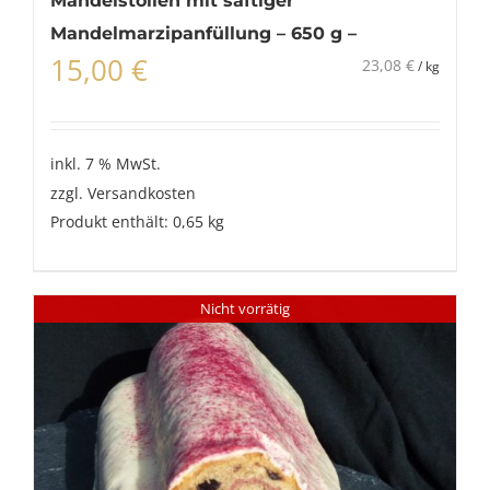
Mandelstollen mit saftiger
Mandelmarzipanfüllung – 650 g –
15,00
€
23,08
€
/
kg
inkl. 7 % MwSt.
zzgl.
Versandkosten
Produkt enthält: 0,65
kg
Nicht vorrätig