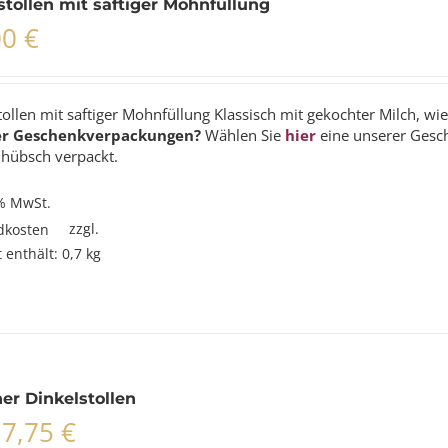
tollen mit saftiger Mohnfüllung
00
€
llen mit saftiger Mohnfüllung Klassisch mit gekochter Milch, wie
er Geschenkverpackungen?
Wählen Sie
hier
eine unserer Gesc
 hübsch verpackt.
 % MwSt.
zzgl.
dkosten
 enthält: 0,7
kg
er Dinkelstollen
17,75
€