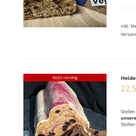
inkl. M
Versan
Nicht vorrätig
Heide
22,
Stolle
unser
Stollen