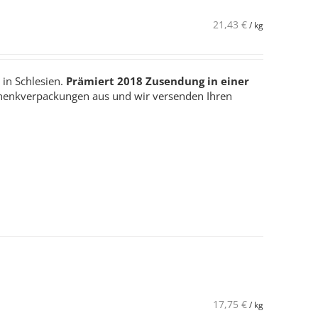
21,43
€
/
kg
 in Schlesien.
Prämiert 2018
Zusendung in einer
henkverpackungen aus und wir versenden Ihren
17,75
€
/
kg