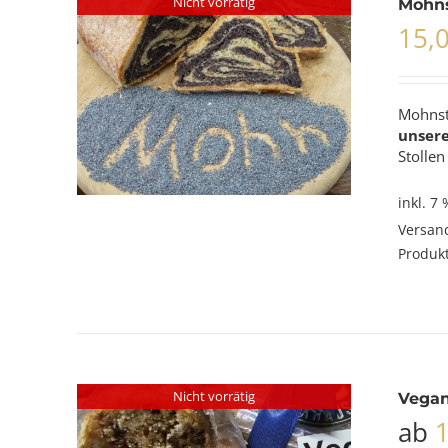
Nicht vorrätig
Mohns
15,
Mohnsto
unser
Stollen
inkl. 7
Versan
Produkt
Nicht vorrätig
Vegan
ab