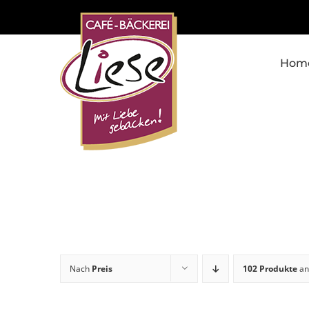
Skip
to
content
Hom
Nach
Preis
102 Produkte
an