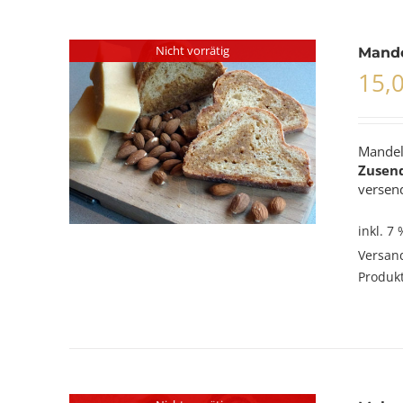
Nicht vorrätig
Mande
15,
Mandel
Zusen
versend
inkl. 7
Versan
Produkt