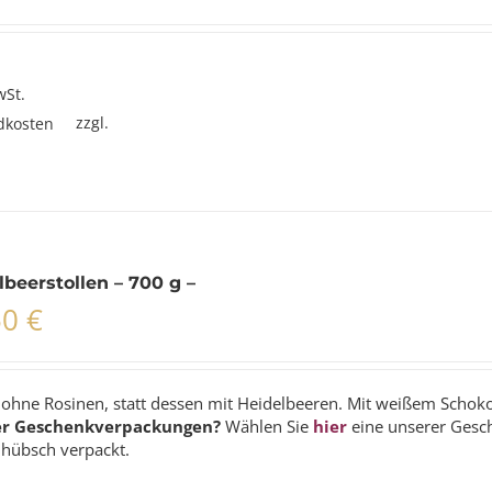
wSt.
zzgl.
dkosten
lbeerstollen – 700 g –
50
€
n ohne Rosinen, statt dessen mit Heidelbeeren. Mit weißem Scho
er Geschenkverpackungen?
Wählen Sie
hier
eine unserer Gesc
 hübsch verpackt.