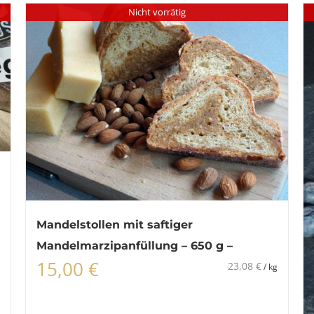
Nicht vorrätig
Mandelstollen mit saftiger
Mandelmarzipanfüllung – 650 g –
15,00
€
23,08
€
/
kg