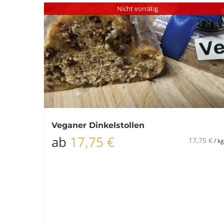
Nicht vorrätig
Veganer Dinkelstollen
ab
17,75
€
17,75
€
/
kg