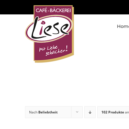
Skip
to
content
Hom
Nach
Beliebtheit
102 Produkte
an