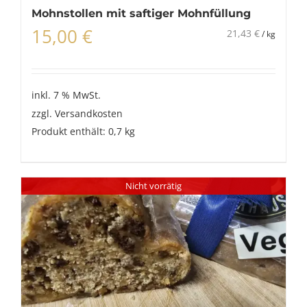
Mohnstollen mit saftiger Mohnfüllung
15,00
€
21,43
€
/
kg
inkl. 7 % MwSt.
zzgl.
Versandkosten
Produkt enthält: 0,7
kg
Nicht vorrätig