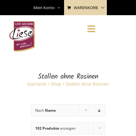
Skip
WARENKORB
Mein Konto
to
content
Stollen ohne Rosinen
Startseite
Shop
Stollen ohne Rosinen
Nach
Name
102 Produkte
anzeigen