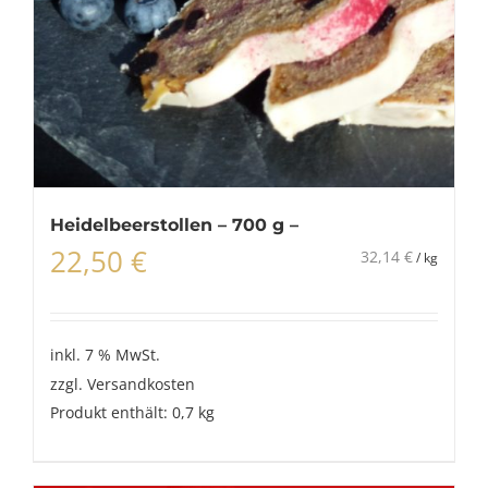
Heidelbeerstollen – 700 g –
22,50
€
32,14
€
/
kg
inkl. 7 % MwSt.
zzgl.
Versandkosten
Produkt enthält: 0,7
kg