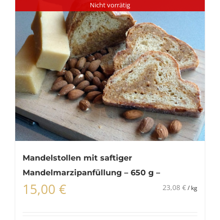
Nicht vorrätig
Mandelstollen mit saftiger
Mandelmarzipanfüllung – 650 g –
15,00
€
23,08
€
/
kg