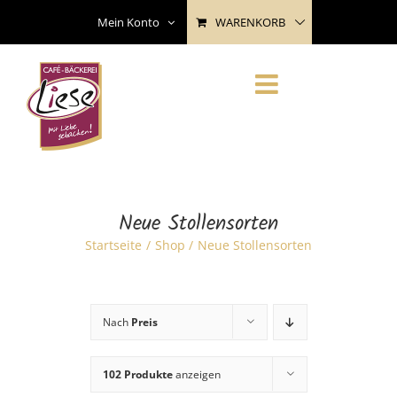
Skip
WARENKORB
Mein Konto
to
content
Neue Stollensorten
Startseite
Shop
Neue Stollensorten
Nach
Preis
102 Produkte
anzeigen