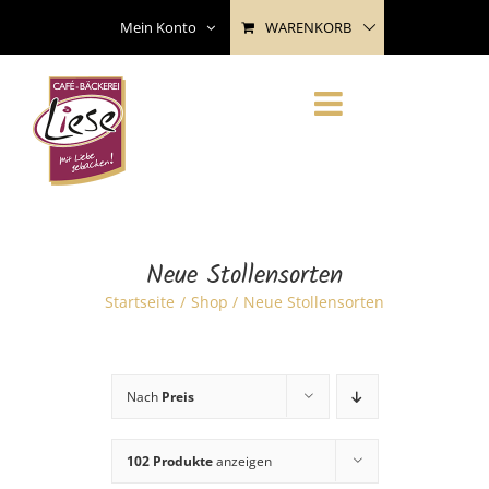
Skip
WARENKORB
Mein Konto
to
content
Neue Stollensorten
Startseite
Shop
Neue Stollensorten
Nach
Preis
102 Produkte
anzeigen