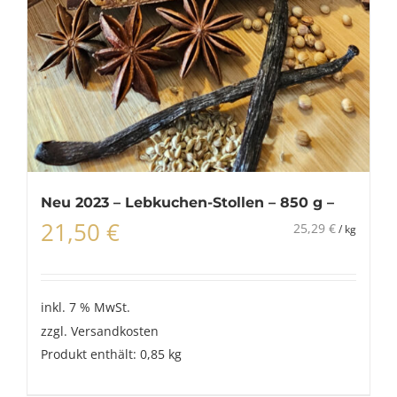
Neu 2023 – Lebkuchen-Stollen – 850 g –
21,50
€
25,29
€
/
kg
inkl. 7 % MwSt.
zzgl.
Versandkosten
Produkt enthält: 0,85
kg