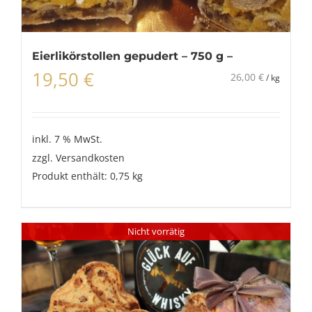
Eierlikörstollen gepudert – 750 g –
19,50
€
26,00
€
/
kg
inkl. 7 % MwSt.
zzgl.
Versandkosten
Produkt enthält: 0,75
kg
Nicht vorrätig