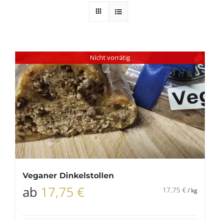
Nicht vorrätig
Veganer Dinkelstollen
ab
17,75
€
17,75
€
/
kg