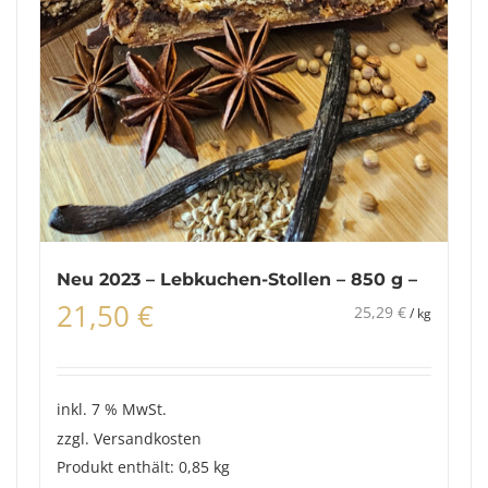
Neu 2023 – Lebkuchen-Stollen – 850 g –
21,50
€
25,29
€
/
kg
inkl. 7 % MwSt.
zzgl.
Versandkosten
Produkt enthält: 0,85
kg