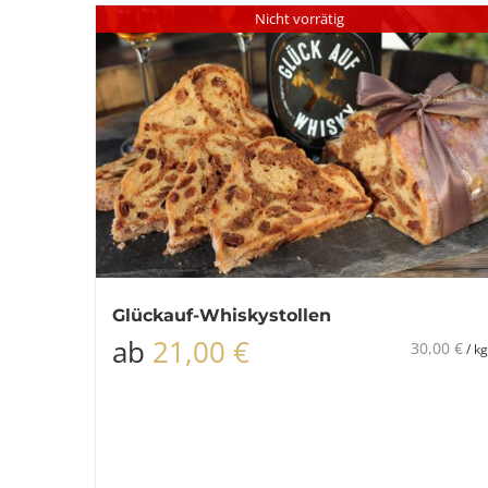
Nicht vorrätig
Glückauf-Whiskystollen
ab
21,00
€
30,00
€
/
kg