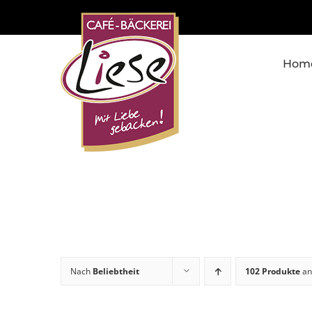
Skip
to
content
Hom
Nach
Beliebtheit
102 Produkte
an