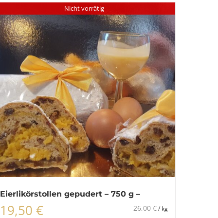
Nicht vorrätig
Eierlikörstollen gepudert – 750 g –
19,50
€
26,00
€
/
kg