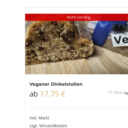
Nicht vorrätig
Veganer Dinkelstollen
ab
17,75
€
17,75
€
/
kg
inkl. MwSt.
zzgl.
Versandkosten