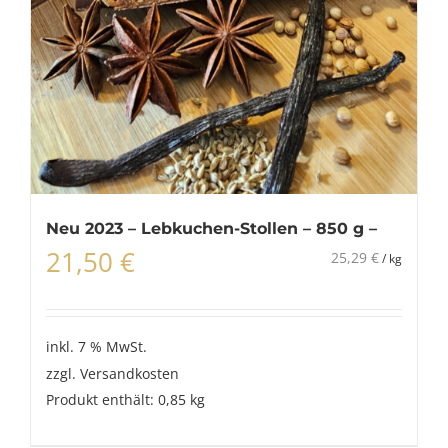
Neu 2023 – Lebkuchen-Stollen – 850 g –
21,50
€
25,29
€
/
kg
inkl. 7 % MwSt.
zzgl.
Versandkosten
Produkt enthält: 0,85
kg