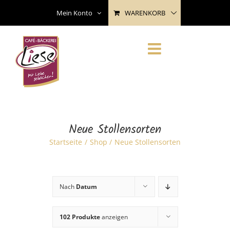
Skip
WARENKORB
Mein Konto
to
content
Neue Stollensorten
Startseite
Shop
Neue Stollensorten
Nach
Datum
102 Produkte
anzeigen