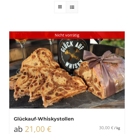
Nicht vorrätig
Glückauf-Whiskystollen
ab
21,00
€
30,00
€
/
kg