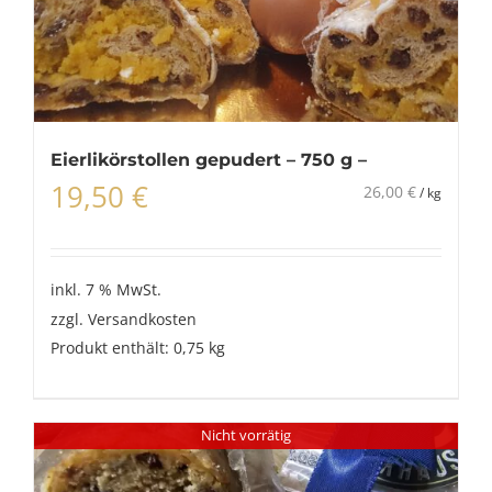
Eierlikörstollen gepudert – 750 g –
19,50
€
26,00
€
/
kg
inkl. 7 % MwSt.
zzgl.
Versandkosten
Produkt enthält: 0,75
kg
Nicht vorrätig