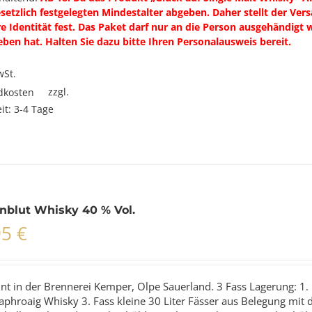
etzlich festgelegten Mindestalter abgeben. Daher stellt der Vers
e Identität fest. Das Paket darf nur an die Person ausgehändigt
ben hat. Halten Sie dazu bitte Ihren Personalausweis bereit.
wSt.
zzgl.
dkosten
eit:
3-4 Tage
t
e
ten
nblut Whisky 40 % Vol.
95
€
en
n
nt in der Brennerei Kemper, Olpe Sauerland. 3 Fass Lagerung: 1.
tseite
aphroaig Whisky 3. Fass kleine 30 Liter Fässer aus Belegung mit 
t