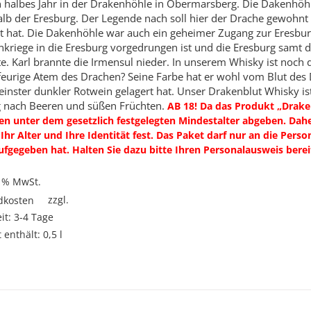
n halbes Jahr in der Drakenhöhle in Obermarsberg. Die Dakenhöh
n
lb der Eresburg. Der Legende nach soll hier der Drache gewohnt 
t hat. Die Dakenhöhle war auch ein geheimer Zugang zur Eresbur
kriege in die Eresburg vorgedrungen ist und die Eresburg samt d
e. Karl brannte die Irmensul nieder. In unserem Whisky ist noch
 feurige Atem des Drachen? Seine Farbe hat er wohl vom Blut des 
einster dunkler Rotwein gelagert hat. Unser Drakenblut Whisky ist
 nach Beeren und süßen Früchten.
AB 18! Da das Produkt „Draken
n unter dem gesetzlich festgelegten Mindestalter abgeben. Daher
Ihr Alter und Ihre Identität fest. Das Paket darf nur an die Per
fgegeben hat. Halten Sie dazu bitte Ihren Personalausweis berei
9 % MwSt.
zzgl.
dkosten
eit:
3-4 Tage
 enthält: 0,5
l