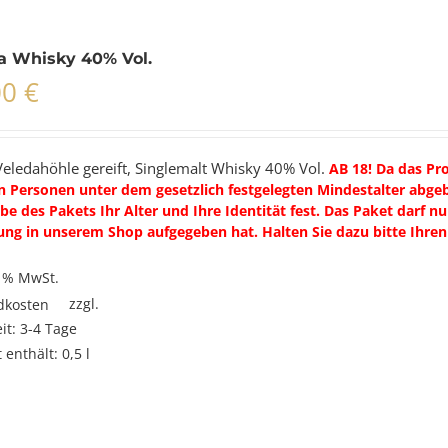
a Whisky 40% Vol.
00
€
Veledahöhle gereift, Singlemalt Whisky 40% Vol.
AB 18! Da das Pr
n Personen unter dem gesetzlich festgelegten Mindestalter abgebe
e des Pakets Ihr Alter und Ihre Identität fest. Das Paket darf n
ung in unserem Shop aufgegeben hat. Halten Sie dazu bitte Ihren
9 % MwSt.
zzgl.
dkosten
eit:
3-4 Tage
 enthält: 0,5
l