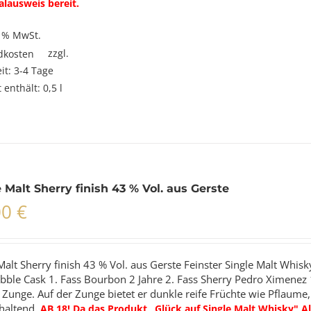
alausweis bereit.
9 % MwSt.
zzgl.
dkosten
eit:
3-4 Tage
 enthält: 0,5
l
 Malt Sherry finish 43 % Vol. aus Gerste
00
€
Malt Sherry finish 43 % Vol. aus Gerste Feinster Single Malt Whi
bble Cask 1. Fass Bourbon 2 Jahre 2. Fass Sherry Pedro Ximenez 
 Zunge. Auf der Zunge bietet er dunkle reife Früchte wie Pflaume
haltend.
AB 18! Da das Produkt „Glück auf Single Malt Whisky" Al