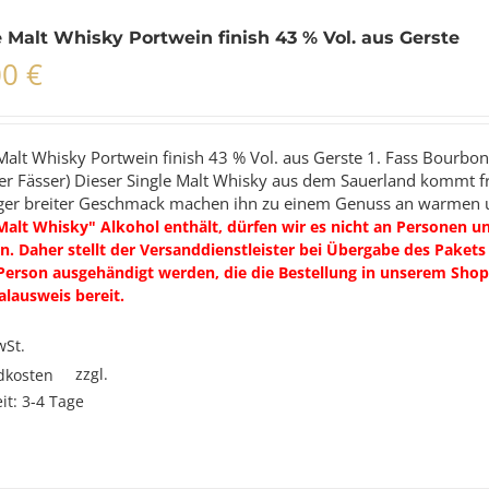
e Malt Whisky Portwein finish 43 % Vol. aus Gerste
00
€
Malt Whisky Portwein finish 43 % Vol. aus Gerste 1. Fass Bourbon, 
ter Fässer) Dieser Single Malt Whisky aus dem Sauerland kommt f
nger breiter Geschmack machen ihn zu einem Genuss an warmen 
Malt Whisky" Alkohol enthält, dürfen wir es nicht an Personen u
. Daher stellt der Versanddienstleister bei Übergabe des Pakets I
Person ausgehändigt werden, die die Bestellung in unserem Shop 
alausweis bereit.
wSt.
zzgl.
dkosten
eit:
3-4 Tage
t