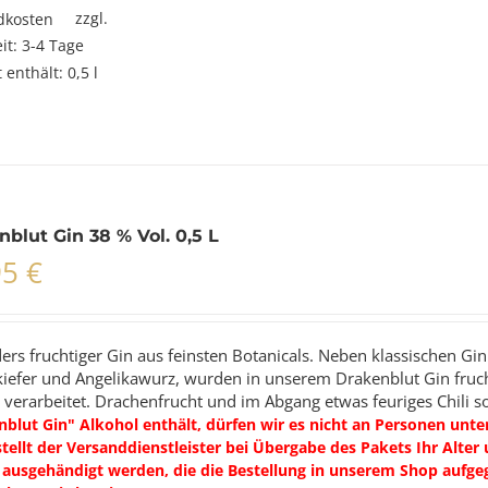
zzgl.
dkosten
eit:
3-4 Tage
 enthält: 0,5
l
nblut Gin 38 % Vol. 0,5 L
95
€
ers fruchtiger Gin aus feinsten Botanicals. Neben klassischen G
kiefer und Angelikawurz, wurden in unserem Drakenblut Gin fruc
 verarbeitet. Drachenfrucht und im Abgang etwas feuriges Chili s
blut Gin" Alkohol enthält, dürfen wir es nicht an Personen unte
tellt der Versanddienstleister bei Übergabe des Pakets Ihr Alter u
 ausgehändigt werden, die die Bestellung in unserem Shop aufgeg