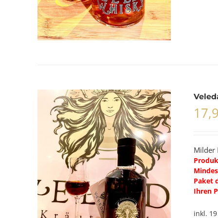
Veleda
17,
Milder 
Produkt
Mindest
Paket d
Ihren P
inkl. 1