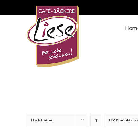
Skip
to
content
Hom
Nach
Datum
102 Produkte
an