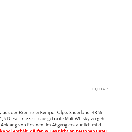
110,00
€
/
l
sky aus der Brennerei Kemper Olpe, Sauerland. 43 %
1,5 Dieser klassisch ausgebaute Malt Whisky zergeht
, Anklang von Rosinen. Im Abgang erstaunlich mild
kohol enthält, dürfen wir es nicht an Personen unter