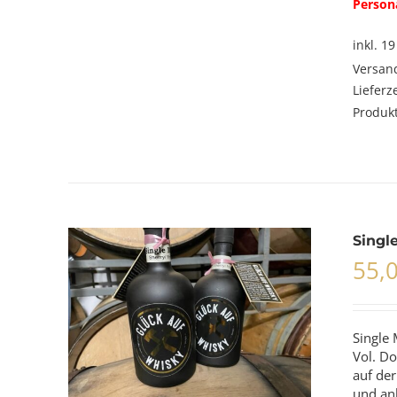
Person
inkl. 1
Versan
Lieferz
Produkt
Single
55,
Single 
Vol. Do
auf der
und an