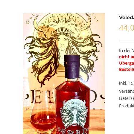
Veled
44,
In der 
nicht a
Übergab
Bestell
inkl. 1
Versan
Lieferz
Produkt