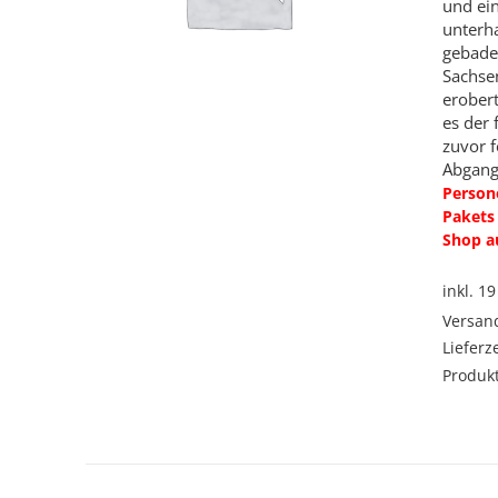
und ei
werde
unterha
gebade
Sachsen
erobert
es der
zuvor f
Abgang
Persone
Pakets 
Shop au
inkl. 1
Versan
Lieferz
Produkt