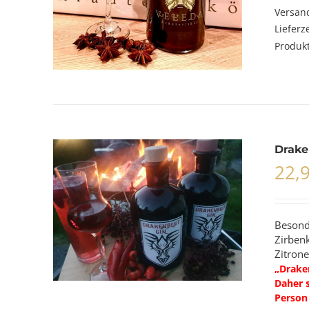
Versan
Lieferz
Produkt
Drake
22,
Besond
Zirben
Zitrone
„Draken
Daher s
Person