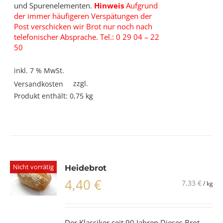
und Spurenelementen.
Hinweis
Aufgrund
der immer häufigeren Verspätungen der
Post verschicken wir Brot nur noch nach
telefonischer Absprache. Tel.: 0 29 04 – 22
50
inkl. 7 % MwSt.
zzgl.
Versandkosten
Produkt enthält: 0,75
kg
Nicht vorrätig
Heidebrot
4,40
€
7,33
€
/
kg
Der Klassiker seit 90 Jahren Dieses Brot