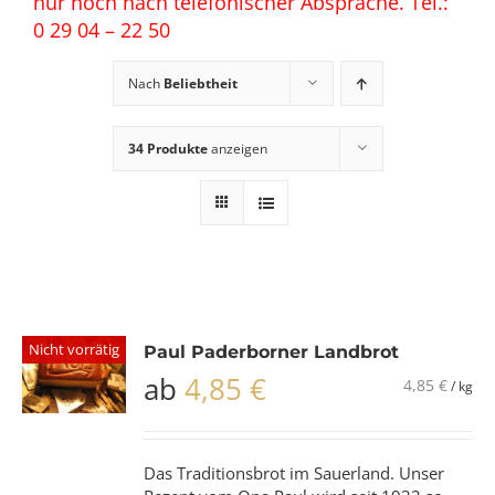
nur noch nach telefonischer Absprache. Tel.:
0 29 04 – 22 50
Nach
Beliebtheit
34 Produkte
anzeigen
Nicht vorrätig
Paul Paderborner Landbrot
ab
4,85
€
4,85
€
/
kg
Das Traditionsbrot im Sauerland. Unser