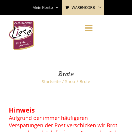
Skip
WARENKORB
Mein Konto
to
content
Brote
Startseite
Shop
Brote
Hinweis
Aufgrund der immer häufigeren
Verspätungen der Post verschicken wir Brot