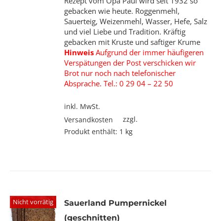
Rezept vom Opa Paul wird seit 1932 so
gebacken wie heute. Roggenmehl,
Sauerteig, Weizenmehl, Wasser, Hefe, Salz
und viel Liebe und Tradition. Kräftig
gebacken mit Kruste und saftiger Krume
Hinweis
Aufgrund der immer häufigeren
Verspätungen der Post verschicken wir
Brot nur noch nach telefonischer
Absprache. Tel.: 0 29 04 – 22 50
inkl. MwSt.
zzgl.
Versandkosten
Produkt enthält: 1
kg
Nicht vorrätig
Sauerland Pumpernickel
(geschnitten)