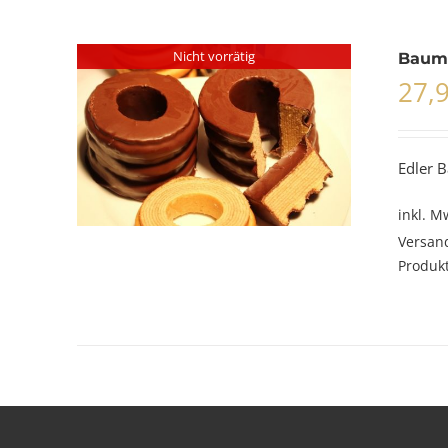
Nicht vorrätig
Baum
27,
Edler B
inkl. M
Versan
Produkt