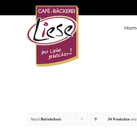
Skip
to
content
Hom
Nach
Beliebtheit
34 Produkte
anz