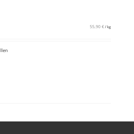
55,90
€
/
kg
llen