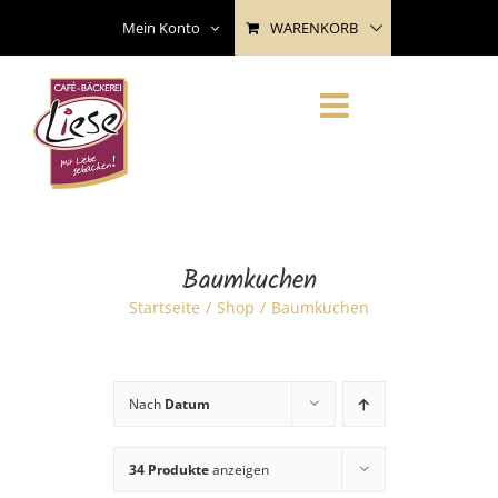
Skip
WARENKORB
Mein Konto
to
content
Baumkuchen
Startseite
Shop
Baumkuchen
Nach
Datum
34 Produkte
anzeigen