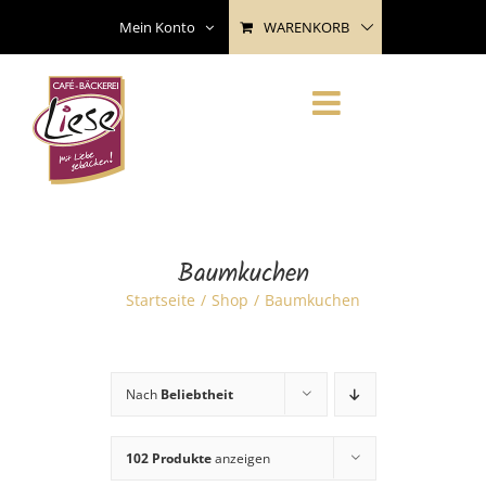
Skip
WARENKORB
Mein Konto
to
content
Baumkuchen
Startseite
Shop
Baumkuchen
Nach
Beliebtheit
102 Produkte
anzeigen