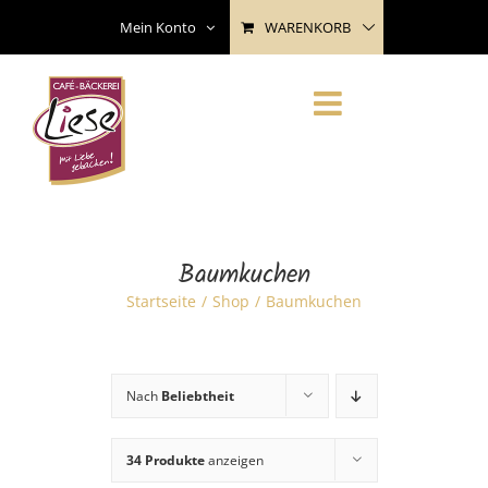
Skip
WARENKORB
Mein Konto
to
content
Baumkuchen
Startseite
Shop
Baumkuchen
Nach
Beliebtheit
34 Produkte
anzeigen