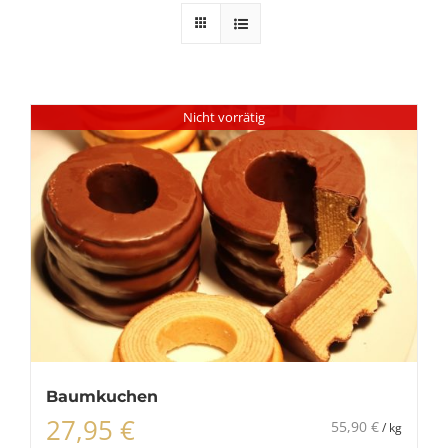
Nicht vorrätig
Baumkuchen
27,95
€
55,90
€
/
kg