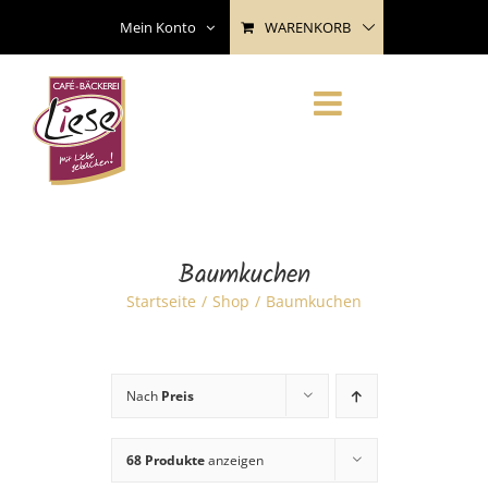
Skip
WARENKORB
Mein Konto
to
content
Baumkuchen
Startseite
Shop
Baumkuchen
Nach
Preis
68 Produkte
anzeigen