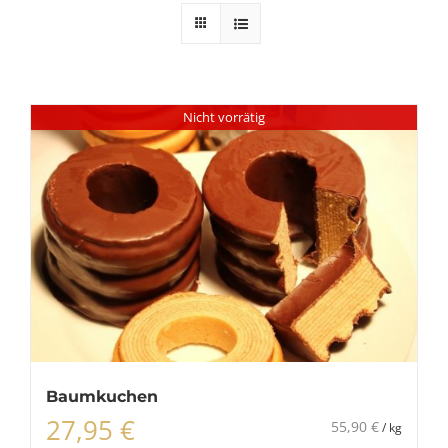
Nicht vorrätig
Baumkuchen
27,95
€
55,90
€
/
kg