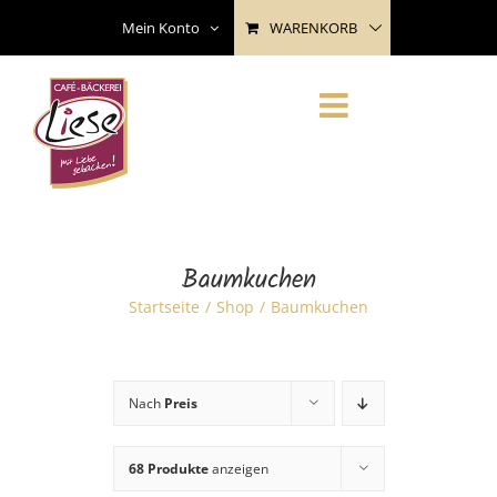
Skip
WARENKORB
Mein Konto
to
content
Baumkuchen
Startseite
Shop
Baumkuchen
Nach
Preis
68 Produkte
anzeigen