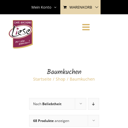
Skip
WARENKORB
Mein Konto
to
content
Baumkuchen
Startseite
Shop
Baumkuchen
Nach
Beliebtheit
68 Produkte
anzeigen