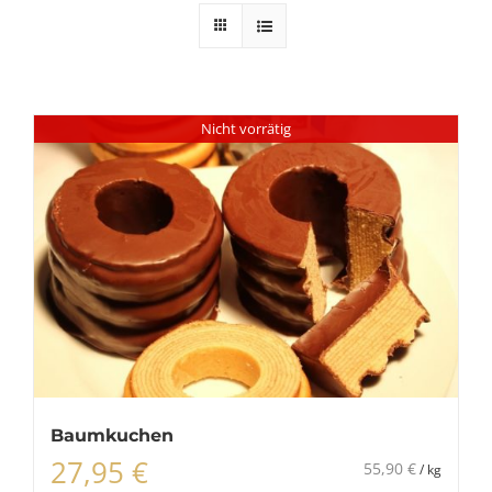
Nicht vorrätig
Baumkuchen
27,95
€
55,90
€
/
kg