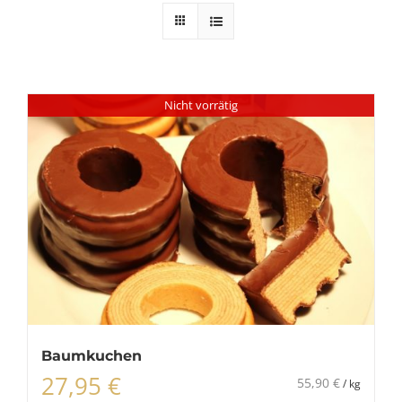
Nicht vorrätig
Baumkuchen
27,95
€
55,90
€
/
kg