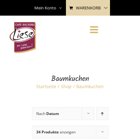
Skip
WARENKORB
Mein Konto
to
content
Baumkuchen
Startseite
Shop
Baumkuchen
Nach
Datum
34 Produkte
anzeigen